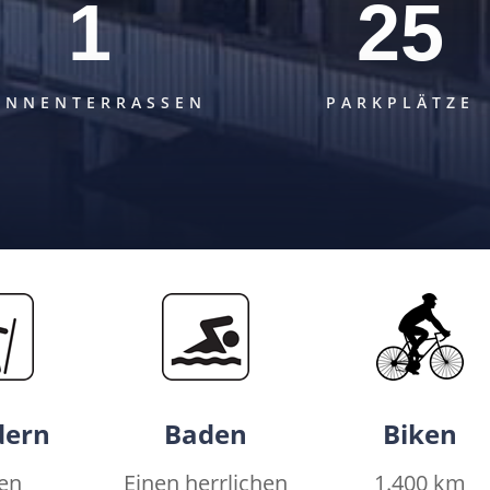
1
25
ONNENTERRASSEN
PARKPLÄTZE
ern
Baden
Biken
den
Einen herrlichen
1.400 km