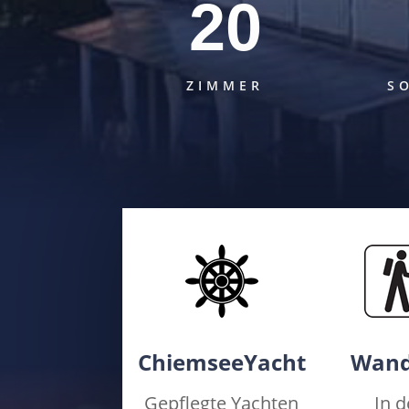
20
ZIMMER
S
ChiemseeYacht
Wand
Gepflegte Yachten
In 