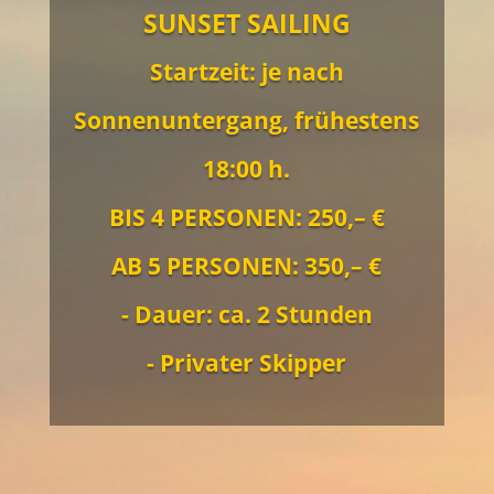
SUNSET SAILING
Startzeit: je nach
Sonnenuntergang, frühestens
18:00 h.
BIS 4 PERSONEN: 250,– €
AB 5 PERSONEN: 350,– €
- Dauer: ca. 2 Stunden
- Privater Skipper