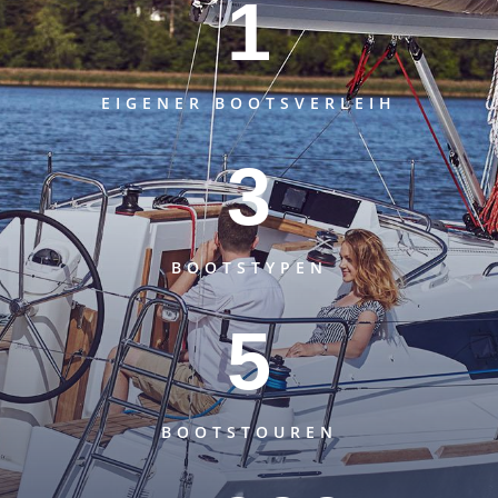
1
EIGENER BOOTSVERLEIH
3
BOOTSTYPEN
5
BOOTSTOUREN