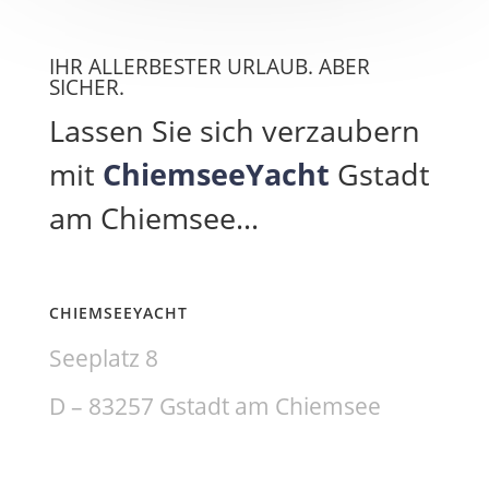
IHR ALLERBESTER URLAUB. ABER
SICHER.
Lassen Sie sich verzaubern
mit
ChiemseeYacht
Gstadt
am Chiemsee…
CHIEMSEEYACHT
​Seeplatz 8
D – 83257 Gstadt am Chiemsee