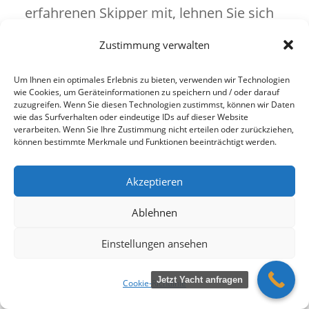
erfahrenen Skipper mit, lehnen Sie sich
einfach zurück und genießen Sie dieses
Zustimmung verwalten
unvergessliche Erlebnis bei uns auf dem
Um Ihnen ein optimales Erlebnis zu bieten, verwenden wir Technologien
wie Cookies, um Geräteinformationen zu speichern und / oder darauf
Bayerischen Meer – dem Chiemsee.
zuzugreifen. Wenn Sie diesen Technologien zustimmst, können wir Daten
wie das Surfverhalten oder eindeutige IDs auf dieser Website
Natürlich mit unserem hauseigenen
verarbeiten. Wenn Sie Ihre Zustimmung nicht erteilen oder zurückziehen,
können bestimmte Merkmale und Funktionen beeinträchtigt werden.
Yachtcharter –
ChiemseeYacht
Gstadt
am Chiemsee.
Akzeptieren
Ablehnen
Gewinnen Sie auf dem Wasser Abstand
Einstellungen ansehen
vom Alltag und entspannen Sie. Es ist
nun mal so: hier bei uns am Chiemsee
Jetzt Yacht anfragen
Cookie-Richtlinie
erwartet Sie eine zeitlos schöne